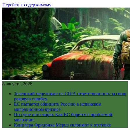
Перейти к содержимому
8 августа, 2026
Зеленский переложил на США ответственность за свою
роковую ошибку
ЕС пытается обвинить Россию в испанском
миграционном кризисе
По суше и по морю. Как ЕС борется с проблемой
миграции
Канцлера Фридриха Мерца склоняют к отставке