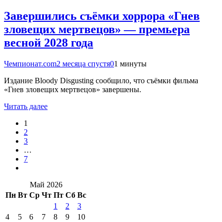
Завершились съёмки хоррора «Гнев
зловещих мертвецов» — премьера
весной 2028 года
Чемпионат.com
2 месяца спустя
0
1 минуты
Издание Bloody Disgusting сообщило, что съёмки фильма
«Гнев зловещих мертвецов» завершены.
Читать далее
1
2
3
…
7
Май 2026
Пн
Вт
Ср
Чт
Пт
Сб
Вс
1
2
3
4
5
6
7
8
9
10