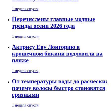
1 неделя спустя
Перечислены главные модные
тренды осени 2026 года
1 неделя спустя
Актрису Еву Лонгорию в
крошечном бикини подловили на
пляже
1 неделя спустя
От температуры воды до расчески:
почему волосы быстро становятся
грязными
1 неделя спустя