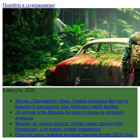
Перейти к содержимому
6 августа, 2026
Звезда «Ландышей» Ника Здорик показала фигуру в
бикини и рассказала, как добилась такой формы
18-летняя дочь Николь Кидман попала на обложку
журнала
Можно ли делать пилинг летом: какие процедуры
безопасны, а от каких лучше отказаться
Перечислены главные модные тренды осени 2026 года