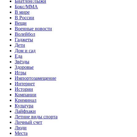
Биатлон/Лыжи
Бокс/MMA
В мире
В России
Вещи
Военные новости
Волейбол
Гаджеты
Дети
Дом и сад
Еда
Звёзды
Здоровье
Игры
Импортозамещение
Интернет
Истории
Компании
Криминал
Культура
Лайфхаки
Летние виды спорта
Личный счет
Люди
Места