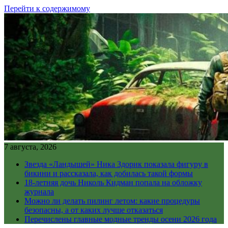
Перейти к содержимому
7 августа, 2026
Звезда «Ландышей» Ника Здорик показала фигуру в
бикини и рассказала, как добилась такой формы
18-летняя дочь Николь Кидман попала на обложку
журнала
Можно ли делать пилинг летом: какие процедуры
безопасны, а от каких лучше отказаться
Перечислены главные модные тренды осени 2026 года