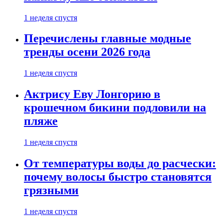
1 неделя спустя
Перечислены главные модные
тренды осени 2026 года
1 неделя спустя
Актрису Еву Лонгорию в
крошечном бикини подловили на
пляже
1 неделя спустя
От температуры воды до расчески:
почему волосы быстро становятся
грязными
1 неделя спустя