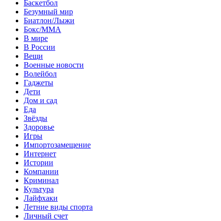
Баскетбол
Безумный мир
Биатлон/Лыжи
Бокс/MMA
В мире
В России
Вещи
Военные новости
Волейбол
Гаджеты
Дети
Дом и сад
Еда
Звёзды
Здоровье
Игры
Импортозамещение
Интернет
Истории
Компании
Криминал
Культура
Лайфхаки
Летние виды спорта
Личный счет