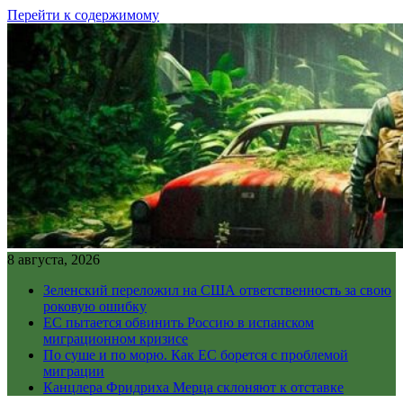
Перейти к содержимому
8 августа, 2026
Зеленский переложил на США ответственность за свою
роковую ошибку
ЕС пытается обвинить Россию в испанском
миграционном кризисе
По суше и по морю. Как ЕС борется с проблемой
миграции
Канцлера Фридриха Мерца склоняют к отставке