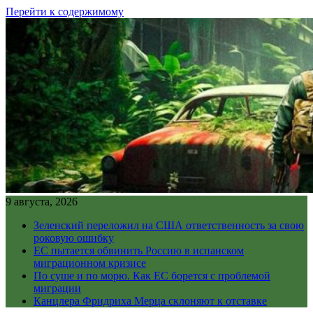
Перейти к содержимому
9 августа, 2026
Зеленский переложил на США ответственность за свою
роковую ошибку
ЕС пытается обвинить Россию в испанском
миграционном кризисе
По суше и по морю. Как ЕС борется с проблемой
миграции
Канцлера Фридриха Мерца склоняют к отставке