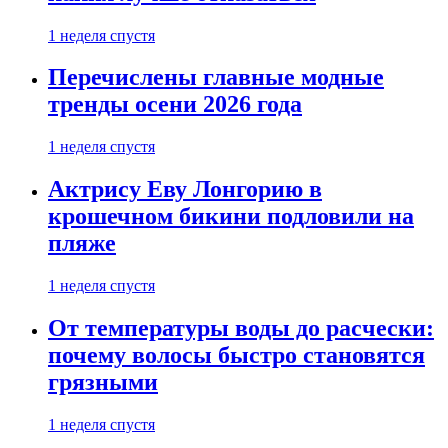
1 неделя спустя
Перечислены главные модные
тренды осени 2026 года
1 неделя спустя
Актрису Еву Лонгорию в
крошечном бикини подловили на
пляже
1 неделя спустя
От температуры воды до расчески:
почему волосы быстро становятся
грязными
1 неделя спустя