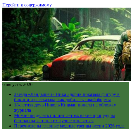
Перейти к содержимому
6 августа, 2026
Звезда «Ландышей» Ника Здорик показала фигуру в
бикини и рассказала, как добилась такой формы
18-летняя дочь Николь Кидман попала на обложку
журнала
Можно ли делать пилинг летом: какие процедуры
безопасны, а от каких лучше отказаться
Перечислены главные модные тренды осени 2026 года