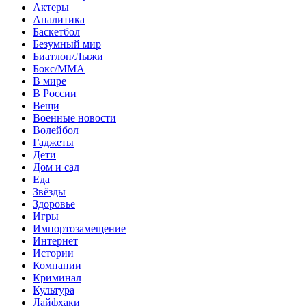
Актеры
Аналитика
Баскетбол
Безумный мир
Биатлон/Лыжи
Бокс/MMA
В мире
В России
Вещи
Военные новости
Волейбол
Гаджеты
Дети
Дом и сад
Еда
Звёзды
Здоровье
Игры
Импортозамещение
Интернет
Истории
Компании
Криминал
Культура
Лайфхаки