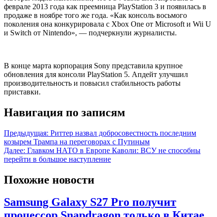
феврале 2013 года как преемница PlayStation 3 и появилась в
продаже в ноябре того же года. «Как консоль восьмого
поколения она конкурировала с Xbox One от Microsoft и Wii U
и Switch от Nintendo», — подчеркнули журналисты.
В конце марта корпорация Sony представила крупное
обновления для консоли PlayStation 5. Апдейт улучшил
производительность и повысил стабильность работы
приставки.
Навигация по записям
Предыдущая:
Риттер назвал добросовестность последним
козырем Трампа на переговорах с Путиным
Далее:
Главком НАТО в Европе Каволи: ВСУ не способны
перейти в большое наступление
Похожие новости
Samsung Galaxy S27 Pro получит
процессор Snapdragon только в Китае