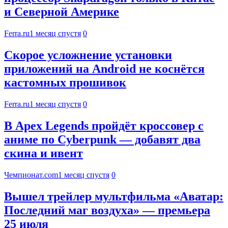
и Северной Америке
Ferra.ru
1 месяц спустя
0
Скорое усложнение установки
приложений на Android не коснётся
кастомных прошивок
Ferra.ru
1 месяц спустя
0
В Apex Legends пройдёт кроссовер с
аниме по Cyberpunk — добавят два
скина и ивент
Чемпионат.com
1 месяц спустя
0
Вышел трейлер мультфильма «Аватар:
Последний маг воздуха» — премьера
25 июля