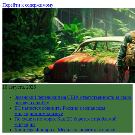
Перейти к содержимому
10 августа, 2026
Зеленский переложил на США ответственность за свою
роковую ошибку
ЕС пытается обвинить Россию в испанском
миграционном кризисе
По суше и по морю. Как ЕС борется с проблемой
миграции
Канцлера Фридриха Мерца склоняют к отставке