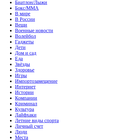
Биатлон/Лыжи
Бокс/MMA
В мире
В России
Вещи
Военные новости
Волейбол
Гаджеты
Дети
Дом и сад
Еда
Звёзды
Здоровье
Игры
Импортозамещение
Интернет
Истории
Компании
Криминал
Культура
Лайфхаки
Летние виды спорта
Личный счет
Люди
Места