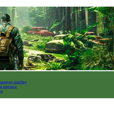
роковую ошибку
м кризисе
ии