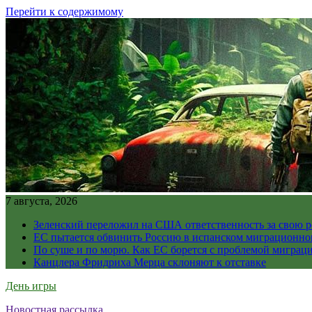
Перейти к содержимому
7 августа, 2026
Зеленский переложил на США ответственность за свою 
ЕС пытается обвинить Россию в испанском миграционно
По суше и по морю. Как ЕС борется с проблемой миграц
Канцлера Фридриха Мерца склоняют к отставке
День игры
Новостная рассылка