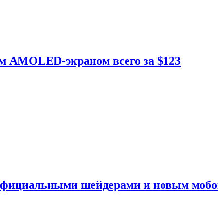
ым AMOLED-экраном всего за $123
 официальными шейдерами и новым моб