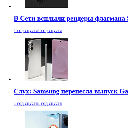
В Сети всплыли рендеры флагмана S
1 год спустя
1 год спустя
Слух: Samsung перенесла выпуск Gal
1 год спустя
1 год спустя