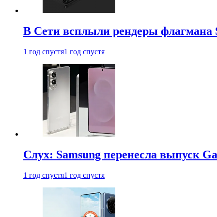
В Сети всплыли рендеры флагмана S
1 год спустя
1 год спустя
Слух: Samsung перенесла выпуск Gal
1 год спустя
1 год спустя