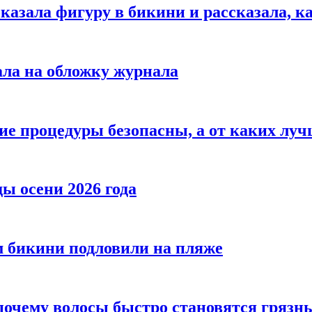
азала фигуру в бикини и рассказала, к
ала на обложку журнала
ие процедуры безопасны, а от каких луч
ы осени 2026 года
 бикини подловили на пляже
 почему волосы быстро становятся гряз