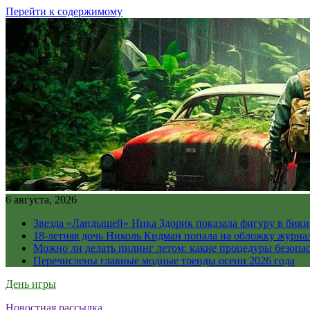
Перейти к содержимому
6 августа, 2026
Звезда «Ландышей» Ника Здорик показала фигуру в бикин
18-летняя дочь Николь Кидман попала на обложку журна
Можно ли делать пилинг летом: какие процедуры безопасн
Перечислены главные модные тренды осени 2026 года
День игры
Новостная рассылка