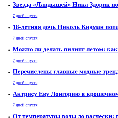
Звезда «Ландышей» Ника Здорик пок
7 дней спустя
18-летняя дочь Николь Кидман поп
7 дней спустя
Можно ли делать пилинг летом: как
7 дней спустя
Перечислены главные модные тренд
7 дней спустя
Актрису Еву Лонгорию в крошечном
7 дней спустя
От температуры воды до расчески: