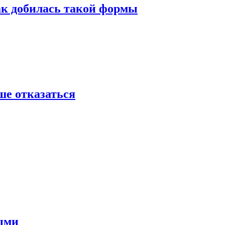
ак добилась такой формы
ше отказаться
ными