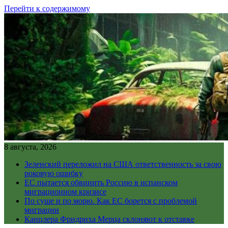
Перейти к содержимому
8 августа, 2026
Зеленский переложил на США ответственность за свою
роковую ошибку
ЕС пытается обвинить Россию в испанском
миграционном кризисе
По суше и по морю. Как ЕС борется с проблемой
миграции
Канцлера Фридриха Мерца склоняют к отставке