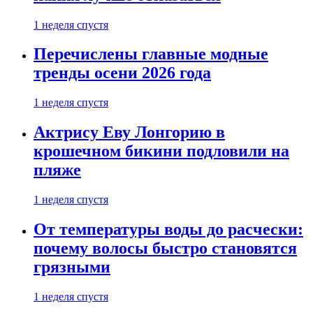
1 неделя спустя
Перечислены главные модные
тренды осени 2026 года
1 неделя спустя
Актрису Еву Лонгорию в
крошечном бикини подловили на
пляже
1 неделя спустя
От температуры воды до расчески:
почему волосы быстро становятся
грязными
1 неделя спустя