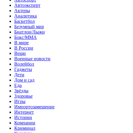
Автоэксперт
Актеры
Аналитика
Баскетбол
Безумный мир
Биатлон/Лыжи
Бокс/MMA
В мире
В России
Вещи
Военные новости
Волейбол
Гаджеты
Дети
Дом и сад
Еда
Звёзды
Здоровье
Игры
Импортозамещение
Интернет
Истории
Компании
Криминал