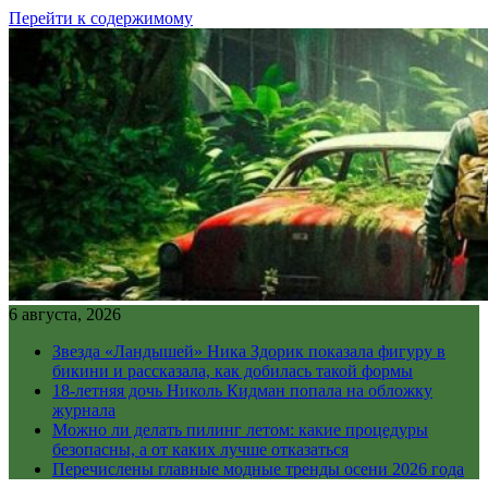
Перейти к содержимому
6 августа, 2026
Звезда «Ландышей» Ника Здорик показала фигуру в
бикини и рассказала, как добилась такой формы
18-летняя дочь Николь Кидман попала на обложку
журнала
Можно ли делать пилинг летом: какие процедуры
безопасны, а от каких лучше отказаться
Перечислены главные модные тренды осени 2026 года