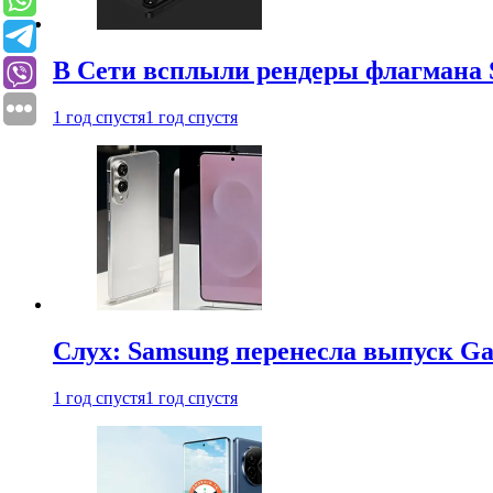
В Сети всплыли рендеры флагмана S
1 год спустя
1 год спустя
Слух: Samsung перенесла выпуск Gal
1 год спустя
1 год спустя