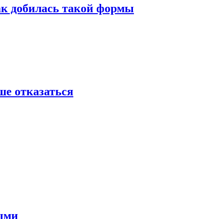
ак добилась такой формы
ше отказаться
ными