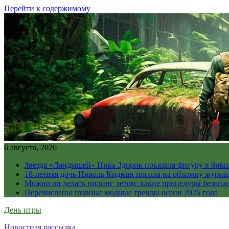
Перейти к содержимому
6 августа, 2026
Звезда «Ландышей» Ника Здорик показала фигуру в бикин
18-летняя дочь Николь Кидман попала на обложку журна
Можно ли делать пилинг летом: какие процедуры безопасн
Перечислены главные модные тренды осени 2026 года
День игры
Новостная рассылка