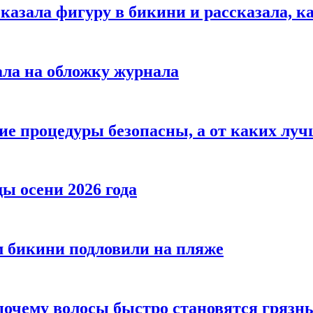
азала фигуру в бикини и рассказала, к
ала на обложку журнала
ие процедуры безопасны, а от каких луч
ы осени 2026 года
 бикини подловили на пляже
 почему волосы быстро становятся гряз