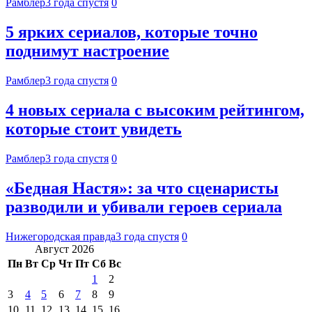
Рамблер
3 года спустя
0
5 ярких сериалов, которые точно
поднимут настроение
Рамблер
3 года спустя
0
4 новых сериала с высоким рейтингом,
которые стоит увидеть
Рамблер
3 года спустя
0
«Бедная Настя»: за что сценаристы
разводили и убивали героев сериала
Нижегородская правда
3 года спустя
0
Август 2026
Пн
Вт
Ср
Чт
Пт
Сб
Вс
1
2
3
4
5
6
7
8
9
10
11
12
13
14
15
16