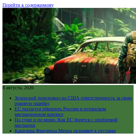
Перейти к содержимому
8 августа, 2026
Зеленский переложил на США ответственность за свою
роковую ошибку
ЕС пытается обвинить Россию в испанском
миграционном кризисе
По суше и по морю. Как ЕС борется с проблемой
миграции
Канцлера Фридриха Мерца склоняют к отставке