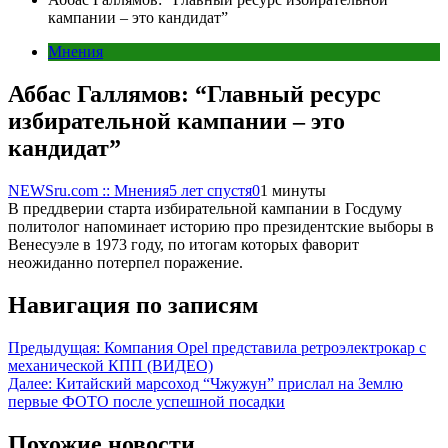
кампании – это кандидат”
Мнения
Аббас Галлямов: “Главный ресурс
избирательной кампании – это
кандидат”
NEWSru.com :: Мнения
5 лет спустя
0
1 минуты
В преддверии старта избирательной кампании в Госдуму
политолог напоминает историю про президентские выборы в
Венесуэле в 1973 году, по итогам которых фаворит
неожиданно потерпел поражение.
Навигация по записям
Предыдущая:
Компания Opel представила ретроэлектрокар с
механической КПП (ВИДЕО)
Далее:
Китайский марсоход “Чжужун” прислал на Землю
первые ФОТО после успешной посадки
Похожие новости