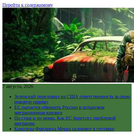
Перейти к содержимому
7 августа, 2026
Зеленский переложил на США ответственность за свою
роковую ошибку
ЕС пытается обвинить Россию в испанском
миграционном кризисе
По суше и по морю. Как ЕС борется с проблемой
миграции
Канцлера Фридриха Мерца склоняют к отставке