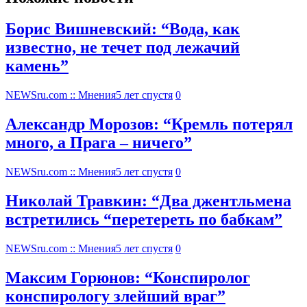
Борис Вишневский: “Вода, как
известно, не течет под лежачий
камень”
NEWSru.com :: Мнения
5 лет спустя
0
Александр Морозов: “Кремль потерял
много, а Прага – ничего”
NEWSru.com :: Мнения
5 лет спустя
0
Николай Травкин: “Два джентльмена
встретились “перетереть по бабкам”
NEWSru.com :: Мнения
5 лет спустя
0
Максим Горюнов: “Конспиролог
конспирологу злейший враг”