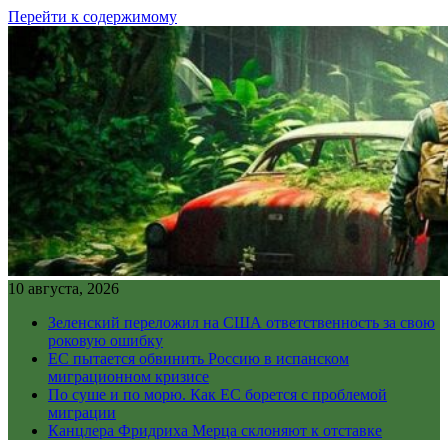
Перейти к содержимому
10 августа, 2026
Зеленский переложил на США ответственность за свою
роковую ошибку
ЕС пытается обвинить Россию в испанском
миграционном кризисе
По суше и по морю. Как ЕС борется с проблемой
миграции
Канцлера Фридриха Мерца склоняют к отставке