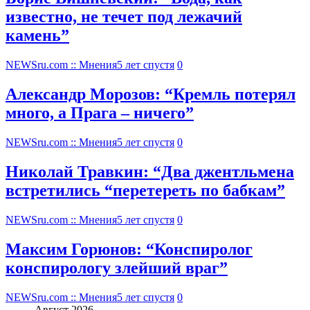
известно, не течет под лежачий
камень”
NEWSru.com :: Мнения
5 лет спустя
0
Александр Морозов: “Кремль потерял
много, а Прага – ничего”
NEWSru.com :: Мнения
5 лет спустя
0
Николай Травкин: “Два джентльмена
встретились “перетереть по бабкам”
NEWSru.com :: Мнения
5 лет спустя
0
Максим Горюнов: “Конспиролог
конспирологу злейший враг”
NEWSru.com :: Мнения
5 лет спустя
0
Август 2026