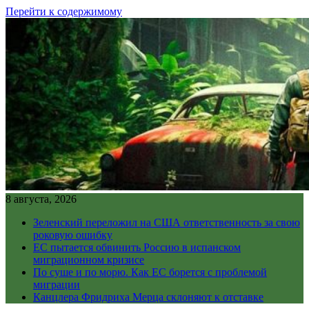
Перейти к содержимому
8 августа, 2026
Зеленский переложил на США ответственность за свою
роковую ошибку
ЕС пытается обвинить Россию в испанском
миграционном кризисе
По суше и по морю. Как ЕС борется с проблемой
миграции
Канцлера Фридриха Мерца склоняют к отставке