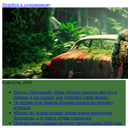
Перейти к содержимому
6 августа, 2026
Звезда «Ландышей» Ника Здорик показала фигуру в
бикини и рассказала, как добилась такой формы
18-летняя дочь Николь Кидман попала на обложку
журнала
Можно ли делать пилинг летом: какие процедуры
безопасны, а от каких лучше отказаться
Перечислены главные модные тренды осени 2026 года