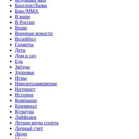
Биатлон/Лыжи
Бокс/MMA
В мире
В России
Вещи
Военные новости
Волейбол
Гаджеты
Дети
Дом и сад
Еда
Звёзды
Здоровье
Игры
Импортозамещение
Интернет
Истории
Компании
Криминал
Культура
Лайфхаки
Летние виды спорта
Личный счет
Люди