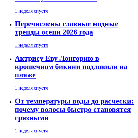
1 неделя спустя
Перечислены главные модные
тренды осени 2026 года
1 неделя спустя
Актрису Еву Лонгорию в
крошечном бикини подловили на
пляже
1 неделя спустя
От температуры воды до расчески:
почему волосы быстро становятся
грязными
1 неделя спустя