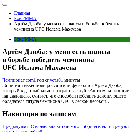
Главная
Бокс/MMA
Артём Дзюба: у меня есть шансы в борьбе победить
чемпиона UFC Ислама Махачева
Бокс/MMA
Артём Дзюба: у меня есть шансы
в борьбе победить чемпиона
UFC Ислама Махачева
Чемпионат.com
1 год спустя
0
1 минуты
36-летний известный российский футболист Артём Дзюба,
который в данный момент играет за клуб «Акрон» на позиции
нападающего, считает, что способен победить действующего
обладателя титула чемпиона UFC в лёгкой весовой…
Навигация по записям
Предыдущая:
С владельца китайского гибрида власти требуют
сотни тысяч рублей