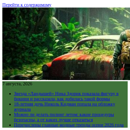
Перейти к содержимому
7 августа, 2026
Звезда «Ландышей» Ника Здорик показала фигуру в
бикини и рассказала, как добилась такой формы
18-летняя дочь Николь Кидман попала на обложку
журнала
Можно ли делать пилинг летом: какие процедуры
безопасны, а от каких лучше отказаться
Перечислены главные модные тренды осени 2026 года