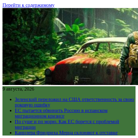
Перейти к содержимому
9 августа, 2026
Зеленский переложил на США ответственность за свою
роковую ошибку
ЕС пытается обвинить Россию в испанском
миграционном кризисе
По суше и по морю. Как ЕС борется с проблемой
миграции
Канцлера Фридриха Мерца склоняют к отставке