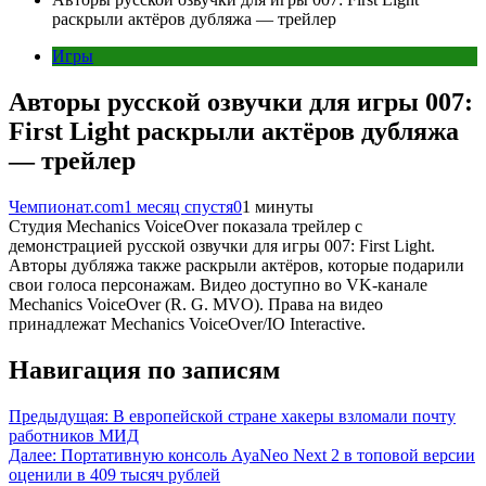
раскрыли актёров дубляжа — трейлер
Игры
Авторы русской озвучки для игры 007:
First Light раскрыли актёров дубляжа
— трейлер
Чемпионат.com
1 месяц спустя
0
1 минуты
Студия Mechanics VoiceOver показала трейлер с
демонстрацией русской озвучки для игры 007: First Light.
Авторы дубляжа также раскрыли актёров, которые подарили
свои голоса персонажам. Видео доступно во VK-канале
Mechanics VoiceOver (R. G. MVO). Права на видео
принадлежат Mechanics VoiceOver/IO Interactive.
Навигация по записям
Предыдущая:
В европейской стране хакеры взломали почту
работников МИД
Далее:
Портативную консоль AyaNeo Next 2 в топовой версии
оценили в 409 тысяч рублей