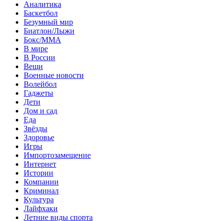
Аналитика
Баскетбол
Безумный мир
Биатлон/Лыжи
Бокс/MMA
В мире
В России
Вещи
Военные новости
Волейбол
Гаджеты
Дети
Дом и сад
Еда
Звёзды
Здоровье
Игры
Импортозамещение
Интернет
Истории
Компании
Криминал
Культура
Лайфхаки
Летние виды спорта