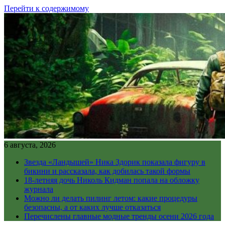
Перейти к содержимому
6 августа, 2026
Звезда «Ландышей» Ника Здорик показала фигуру в
бикини и рассказала, как добилась такой формы
18-летняя дочь Николь Кидман попала на обложку
журнала
Можно ли делать пилинг летом: какие процедуры
безопасны, а от каких лучше отказаться
Перечислены главные модные тренды осени 2026 года