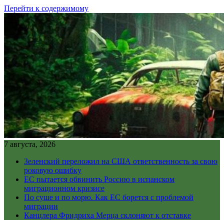
Перейти к содержимому
7 августа, 2026
Зеленский переложил на США ответственность за свою
роковую ошибку
ЕС пытается обвинить Россию в испанском
миграционном кризисе
По суше и по морю. Как ЕС борется с проблемой
миграции
Канцлера Фридриха Мерца склоняют к отставке