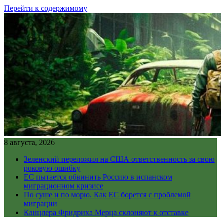
Перейти к содержимому
8 августа, 2026
Зеленский переложил на США ответственность за свою
роковую ошибку
ЕС пытается обвинить Россию в испанском
миграционном кризисе
По суше и по морю. Как ЕС борется с проблемой
миграции
Канцлера Фридриха Мерца склоняют к отставке