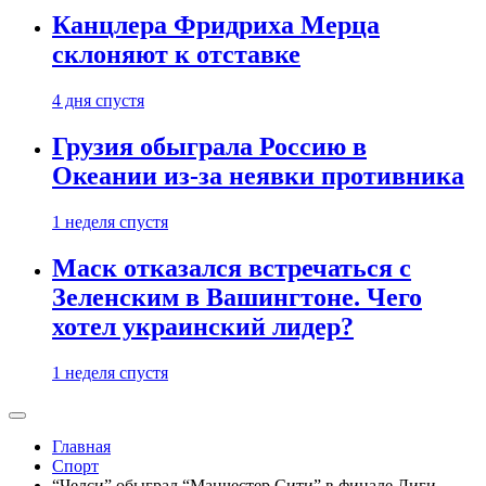
Канцлера Фридриха Мерца
склоняют к отставке
4 дня спустя
Грузия обыграла Россию в
Океании из-за неявки противника
1 неделя спустя
Маск отказался встречаться с
Зеленским в Вашингтоне. Чего
хотел украинский лидер?
1 неделя спустя
Главная
Спорт
“Челси” обыграл “Манчестер Сити” в финале Лиги