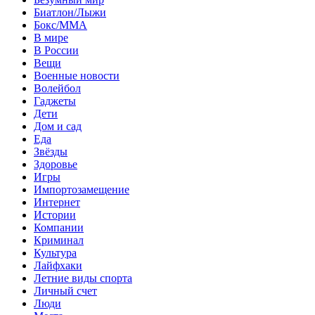
Биатлон/Лыжи
Бокс/MMA
В мире
В России
Вещи
Военные новости
Волейбол
Гаджеты
Дети
Дом и сад
Еда
Звёзды
Здоровье
Игры
Импортозамещение
Интернет
Истории
Компании
Криминал
Культура
Лайфхаки
Летние виды спорта
Личный счет
Люди