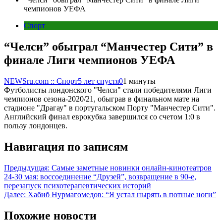
чемпионов УЕФА
Спорт
“Челси” обыграл “Манчестер Сити” в
финале Лиги чемпионов УЕФА
NEWSru.com :: Спорт
5 лет спустя
0
1 минуты
Футболисты лондонского "Челси" стали победителями Лиги
чемпионов сезона-2020/21, обыграв в финальном мате на
стадионе "Драгау" в португальском Порту "Манчестер Сити".
Английский финал еврокубка завершился со счетом 1:0 в
пользу лондонцев.
Навигация по записям
Предыдущая:
Самые заметные новинки онлайн-кинотеатров
24-30 мая: воссоединение “Друзей”, возвращение в 90-е,
перезапуск психотерапевтических историй
Далее:
Хабиб Нурмагомедов: “Я устал нырять в потные ноги”
Похожие новости