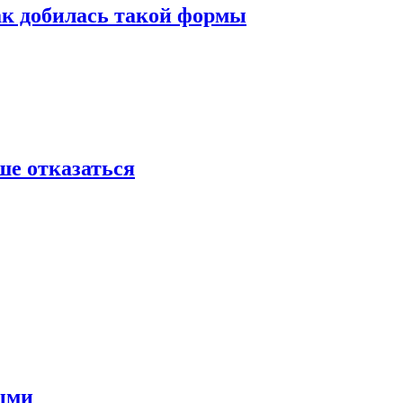
ак добилась такой формы
ше отказаться
ными