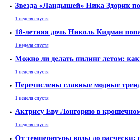
Звезда «Ландышей» Ника Здорик пок
1 неделя спустя
18-летняя дочь Николь Кидман поп
1 неделя спустя
Можно ли делать пилинг летом: как
1 неделя спустя
Перечислены главные модные тренд
1 неделя спустя
Актрису Еву Лонгорию в крошечном
1 неделя спустя
От температуры воды до расчески: