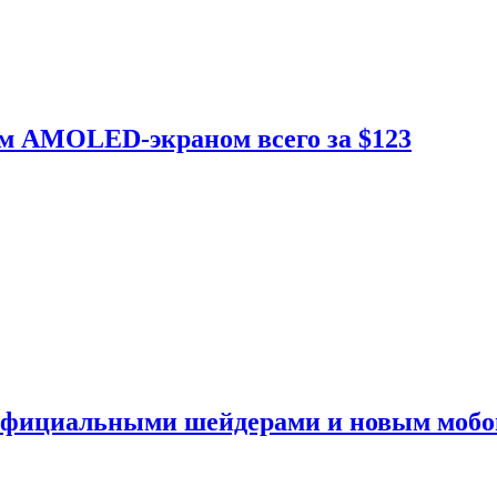
ым AMOLED-экраном всего за $123
 официальными шейдерами и новым моб