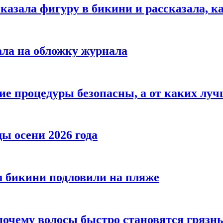
азала фигуру в бикини и рассказала, к
ала на обложку журнала
ие процедуры безопасны, а от каких луч
ы осени 2026 года
 бикини подловили на пляже
 почему волосы быстро становятся гряз