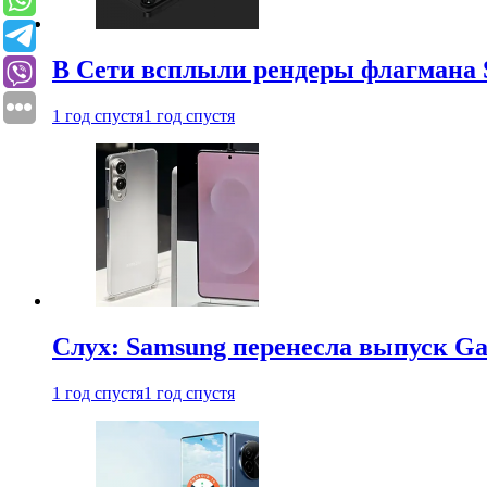
В Сети всплыли рендеры флагмана S
1 год спустя
1 год спустя
Слух: Samsung перенесла выпуск Gal
1 год спустя
1 год спустя