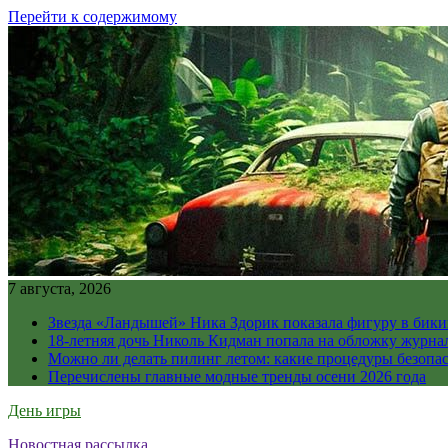
Перейти к содержимому
7 августа, 2026
Звезда «Ландышей» Ника Здорик показала фигуру в бикин
18-летняя дочь Николь Кидман попала на обложку журна
Можно ли делать пилинг летом: какие процедуры безопасн
Перечислены главные модные тренды осени 2026 года
День игры
Новостная рассылка