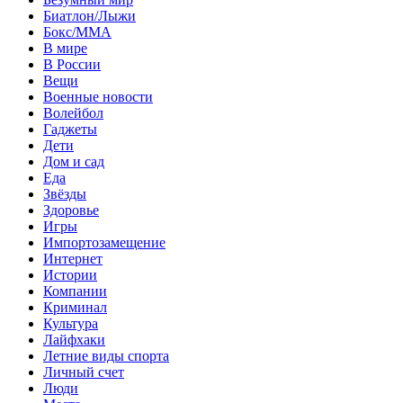
Биатлон/Лыжи
Бокс/MMA
В мире
В России
Вещи
Военные новости
Волейбол
Гаджеты
Дети
Дом и сад
Еда
Звёзды
Здоровье
Игры
Импортозамещение
Интернет
Истории
Компании
Криминал
Культура
Лайфхаки
Летние виды спорта
Личный счет
Люди