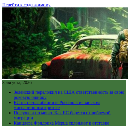
Перейти к содержимому
8 августа, 2026
Зеленский переложил на США ответственность за свою
роковую ошибку
ЕС пытается обвинить Россию в испанском
миграционном кризисе
По суше и по морю. Как ЕС борется с проблемой
миграции
Канцлера Фридриха Мерца склоняют к отставке