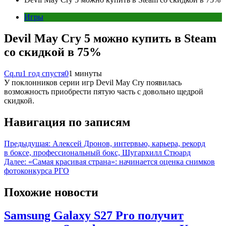
Игры
Devil May Cry 5 можно купить в Steam
со скидкой в 75%
Cq.ru
1 год спустя
0
1 минуты
У поклонников серии игр Devil May Cry появилась
возможность приобрести пятую часть с довольно щедрой
скидкой.
Навигация по записям
Предыдущая:
Алексей Дронов, интервью, карьера, рекорд
в боксе, профессиональный бокс, Шугархилл Стюард
Далее:
«Самая красивая страна»: начинается оценка снимков
фотоконкурса РГО
Похожие новости
Samsung Galaxy S27 Pro получит