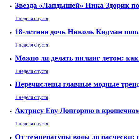
Звезда «Ландышей» Ника Здорик пок
1 неделя спустя
18-летняя дочь Николь Кидман поп
1 неделя спустя
Можно ли делать пилинг летом: как
1 неделя спустя
Перечислены главные модные тренд
1 неделя спустя
Актрису Еву Лонгорию в крошечном
1 неделя спустя
От температуры воды до расчески: