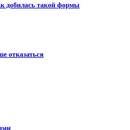
ак добилась такой формы
ше отказаться
ными