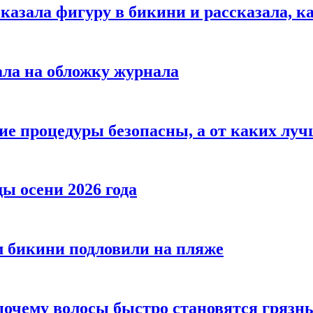
азала фигуру в бикини и рассказала, к
ала на обложку журнала
ие процедуры безопасны, а от каких луч
ы осени 2026 года
 бикини подловили на пляже
 почему волосы быстро становятся гряз