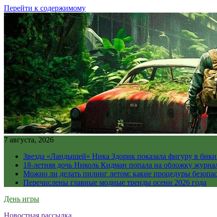
Перейти к содержимому
7 августа, 2026
Звезда «Ландышей» Ника Здорик показала фигуру в бикин
18-летняя дочь Николь Кидман попала на обложку журна
Можно ли делать пилинг летом: какие процедуры безопасн
Перечислены главные модные тренды осени 2026 года
День игры
Новостная рассылка