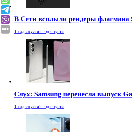
В Сети всплыли рендеры флагмана S
1 год спустя
1 год спустя
Слух: Samsung перенесла выпуск Gal
1 год спустя
1 год спустя