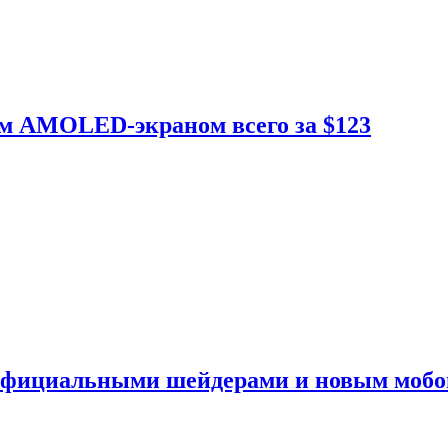
ым AMOLED-экраном всего за $123
 официальными шейдерами и новым моб