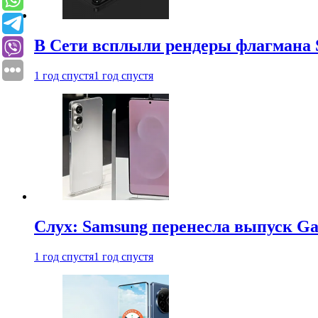
В Сети всплыли рендеры флагмана S
1 год спустя
1 год спустя
Слух: Samsung перенесла выпуск Gal
1 год спустя
1 год спустя