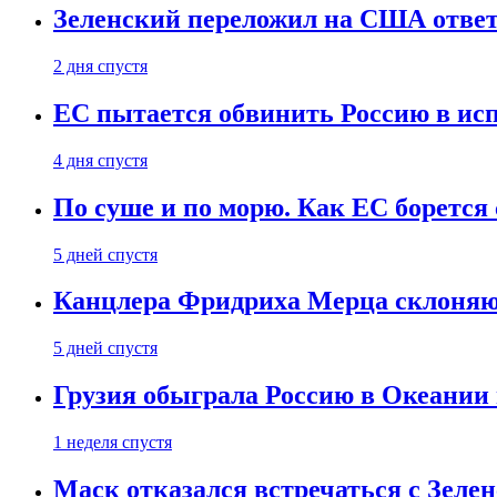
Зеленский переложил на США ответ
2 дня спустя
ЕС пытается обвинить Россию в ис
4 дня спустя
По суше и по морю. Как ЕС борется
5 дней спустя
Канцлера Фридриха Мерца склоняют
5 дней спустя
Грузия обыграла Россию в Океании 
1 неделя спустя
Маск отказался встречаться с Зеле