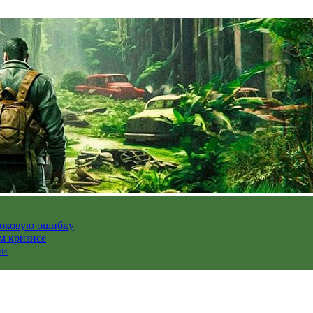
роковую ошибку
м кризисе
ии