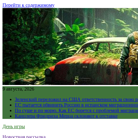
Перейти к содержимому
9 августа, 2026
Зеленский переложил на США ответственность за свою 
ЕС пытается обвинить Россию в испанском миграционно
По суше и по морю. Как ЕС борется с проблемой миграц
Канцлера Фридриха Мерца склоняют к отставке
День игры
Новостная рассылка