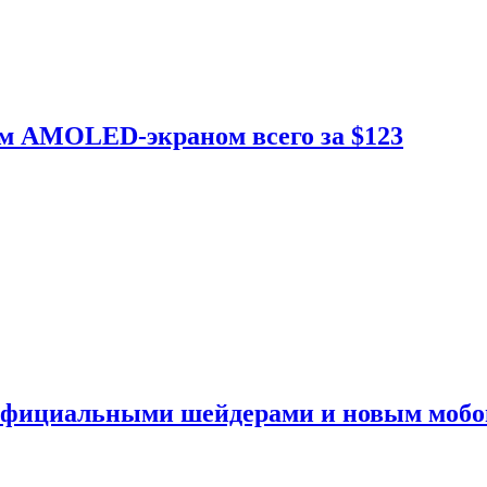
ым AMOLED-экраном всего за $123
 официальными шейдерами и новым моб