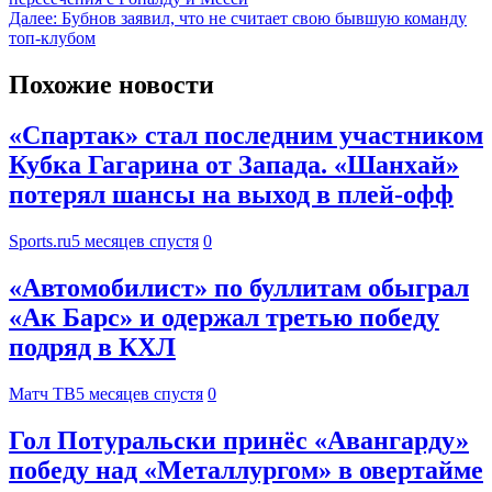
Далее:
Бубнов заявил, что не считает свою бывшую команду
топ-клубом
Похожие новости
«Спартак» стал последним участником
Кубка Гагарина от Запада. «Шанхай»
потерял шансы на выход в плей-офф
Sports.ru
5 месяцев спустя
0
«Автомобилист» по буллитам обыграл
«Ак Барс» и одержал третью победу
подряд в КХЛ
Матч ТВ
5 месяцев спустя
0
Гол Потуральски принёс «Авангарду»
победу над «Металлургом» в овертайме