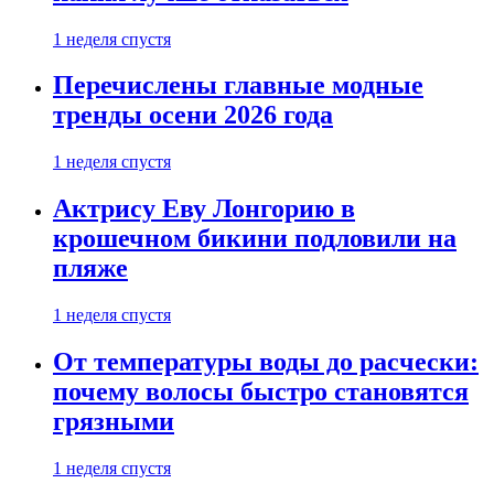
1 неделя спустя
Перечислены главные модные
тренды осени 2026 года
1 неделя спустя
Актрису Еву Лонгорию в
крошечном бикини подловили на
пляже
1 неделя спустя
От температуры воды до расчески:
почему волосы быстро становятся
грязными
1 неделя спустя