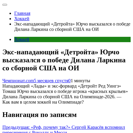
Главная
Хоккей
Экс-нападающий «Детройта» Юрчо высказался о победе
Дилана Ларкина со сборной США на ОИ
Хоккей
Экс-нападающий «Детройта» Юрчо
высказался о победе Дилана Ларкина
со сборной США на ОИ
Чемпионат.com
5 месяцев спустя
0
1 минуты
Нападающий «Лады» и экс-форвард «Детройт Ред Уингз»
Томаш Юрчо высказался о победе игрока «красных крыльев»
Дилана Ларкина со сборной США на Олимпиаде-2026. —
Как вам в целом хоккей на Олимпиаде?
Навигация по записям
Предыдущая:
«Реф, почему так?» Сергей Карасёв вспомнил
пересечения с Роналду и Месси