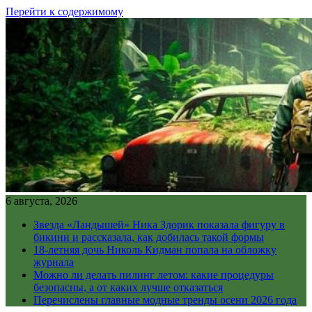
Перейти к содержимому
6 августа, 2026
Звезда «Ландышей» Ника Здорик показала фигуру в
бикини и рассказала, как добилась такой формы
18-летняя дочь Николь Кидман попала на обложку
журнала
Можно ли делать пилинг летом: какие процедуры
безопасны, а от каких лучше отказаться
Перечислены главные модные тренды осени 2026 года