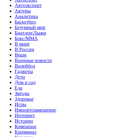
Автоэксперт
Актеры
Аналитика
Баскетбол
Безумный мир
Биатлон/Лыжи
Бокс/MMA
В мире
В России
Вещи
Военные новости
Волейбол
Гаджеты
Дети
Дом и сад
Еда
Звёзды
Здоровье
Игры
Импортозамещение
Интернет
Истории
Компании
Криминал