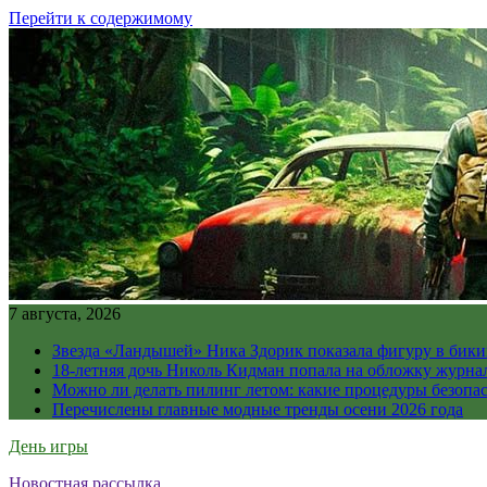
Перейти к содержимому
7 августа, 2026
Звезда «Ландышей» Ника Здорик показала фигуру в бикин
18-летняя дочь Николь Кидман попала на обложку журна
Можно ли делать пилинг летом: какие процедуры безопасн
Перечислены главные модные тренды осени 2026 года
День игры
Новостная рассылка