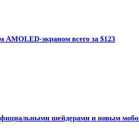
ым AMOLED-экраном всего за $123
 официальными шейдерами и новым моб