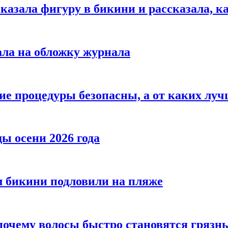
азала фигуру в бикини и рассказала, к
ала на обложку журнала
ие процедуры безопасны, а от каких луч
ы осени 2026 года
 бикини подловили на пляже
 почему волосы быстро становятся гряз