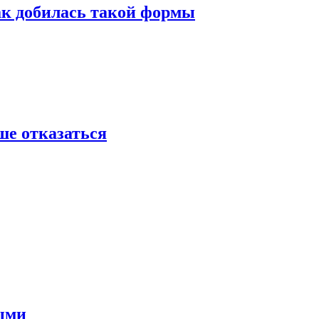
ак добилась такой формы
ше отказаться
ными