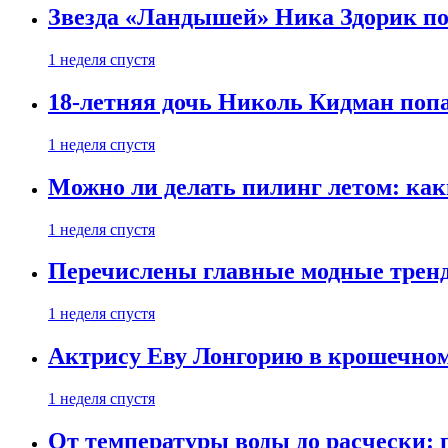
Звезда «Ландышей» Ника Здорик пок
1 неделя спустя
18-летняя дочь Николь Кидман поп
1 неделя спустя
Можно ли делать пилинг летом: как
1 неделя спустя
Перечислены главные модные тренд
1 неделя спустя
Актрису Еву Лонгорию в крошечном
1 неделя спустя
От температуры воды до расчески: