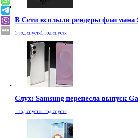
В Сети всплыли рендеры флагмана S
1 год спустя
1 год спустя
Слух: Samsung перенесла выпуск Gal
1 год спустя
1 год спустя