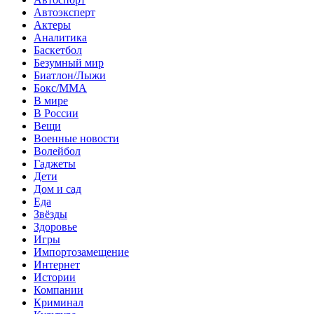
Автоэксперт
Актеры
Аналитика
Баскетбол
Безумный мир
Биатлон/Лыжи
Бокс/MMA
В мире
В России
Вещи
Военные новости
Волейбол
Гаджеты
Дети
Дом и сад
Еда
Звёзды
Здоровье
Игры
Импортозамещение
Интернет
Истории
Компании
Криминал