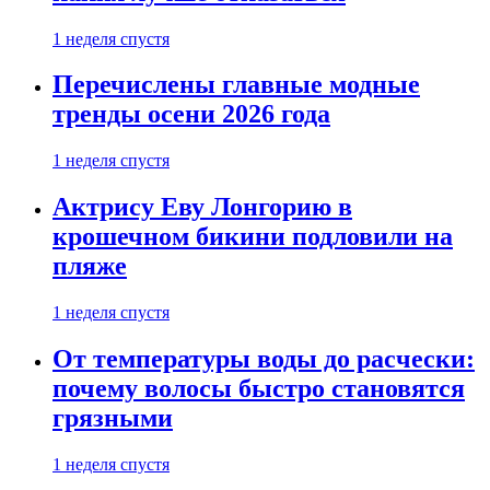
1 неделя спустя
Перечислены главные модные
тренды осени 2026 года
1 неделя спустя
Актрису Еву Лонгорию в
крошечном бикини подловили на
пляже
1 неделя спустя
От температуры воды до расчески:
почему волосы быстро становятся
грязными
1 неделя спустя