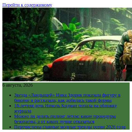
Перейти к содержимому
6 августа, 2026
Звезда «Ландышей» Ника Здорик показала фигуру в
бикини и рассказала, как добилась такой формы
18-летняя дочь Николь Кидман попала на обложку
журнала
Можно ли делать пилинг летом: какие процедуры
безопасны, а от каких лучше отказаться
Перечислены главные модные тренды осени 2026 года