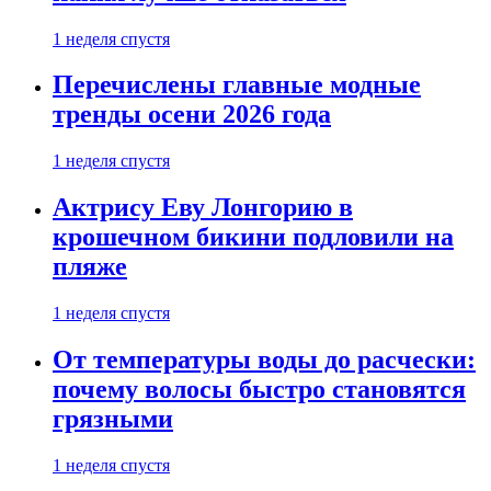
1 неделя спустя
Перечислены главные модные
тренды осени 2026 года
1 неделя спустя
Актрису Еву Лонгорию в
крошечном бикини подловили на
пляже
1 неделя спустя
От температуры воды до расчески:
почему волосы быстро становятся
грязными
1 неделя спустя