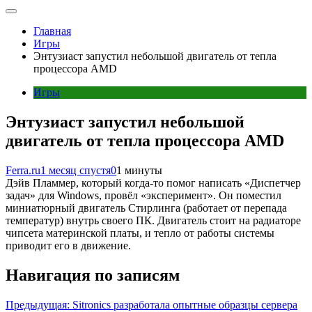
Главная
Игры
Энтузиаст запустил небольшой двигатель от тепла
процессора AMD
Игры
Энтузиаст запустил небольшой
двигатель от тепла процессора AMD
Ferra.ru
1 месяц спустя
0
1 минуты
Дэйв Пламмер, который когда-то помог написать «Диспетчер
задач» для Windows, провёл «эксперимент». Он поместил
миниатюрный двигатель Стирлинга (работает от перепада
температур) внутрь своего ПК. Двигатель стоит на радиаторе
чипсета материнской платы, и тепло от работы системы
приводит его в движение.
Навигация по записям
Предыдущая:
Sitronics разработала опытные образцы сервера