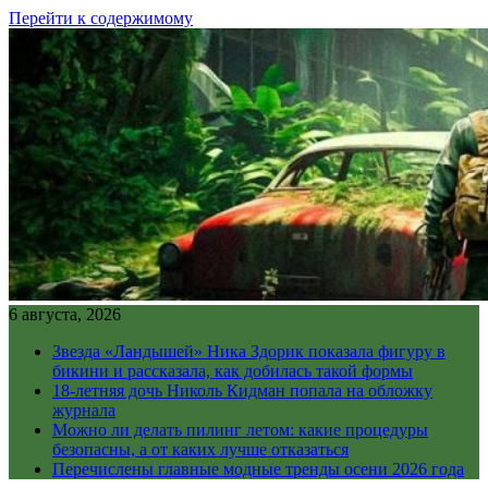
Перейти к содержимому
6 августа, 2026
Звезда «Ландышей» Ника Здорик показала фигуру в
бикини и рассказала, как добилась такой формы
18-летняя дочь Николь Кидман попала на обложку
журнала
Можно ли делать пилинг летом: какие процедуры
безопасны, а от каких лучше отказаться
Перечислены главные модные тренды осени 2026 года