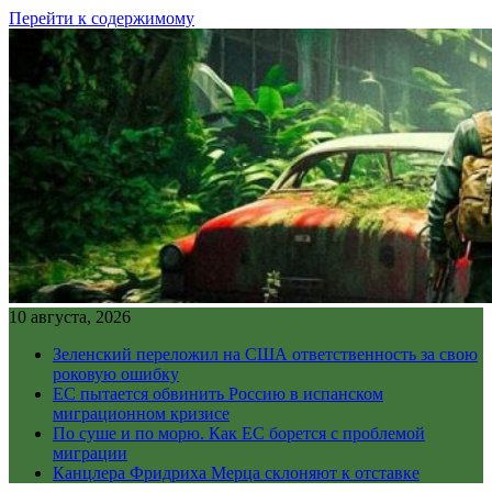
Перейти к содержимому
10 августа, 2026
Зеленский переложил на США ответственность за свою
роковую ошибку
ЕС пытается обвинить Россию в испанском
миграционном кризисе
По суше и по морю. Как ЕС борется с проблемой
миграции
Канцлера Фридриха Мерца склоняют к отставке