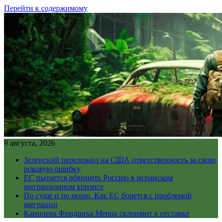
Перейти к содержимому
9 августа, 2026
Зеленский переложил на США ответственность за свою
роковую ошибку
ЕС пытается обвинить Россию в испанском
миграционном кризисе
По суше и по морю. Как ЕС борется с проблемой
миграции
Канцлера Фридриха Мерца склоняют к отставке