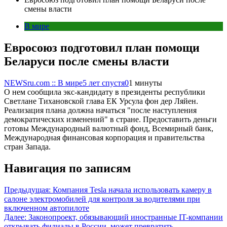
смены власти
В мире
Евросоюз подготовил план помощи
Беларуси после смены власти
NEWSru.com :: В мире
5 лет спустя
0
1 минуты
О нем сообщила экс-кандидату в президенты республики
Светлане Тихановской глава ЕК Урсула фон дер Ляйен.
Реализация плана должна начаться "после наступления
демократических изменений" в стране. Предоставить деньги
готовы Международный валютный фонд, Всемирный банк,
Международная финансовая корпорация и правительства
стран Запада.
Навигация по записям
Предыдущая:
Компания Tesla начала использовать камеру в
салоне электромобилей для контроля за водителями при
включенном автопилоте
Далее:
Законопроект, обязывающий иностранные IT-компании
открывать филиалы в России, может превратить