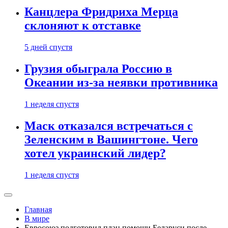
Канцлера Фридриха Мерца
склоняют к отставке
5 дней спустя
Грузия обыграла Россию в
Океании из-за неявки противника
1 неделя спустя
Маск отказался встречаться с
Зеленским в Вашингтоне. Чего
хотел украинский лидер?
1 неделя спустя
Главная
В мире
Евросоюз подготовил план помощи Беларуси после