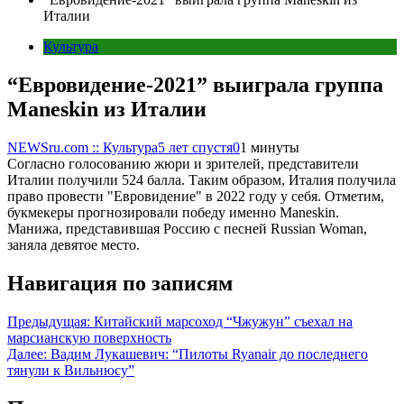
Италии
Культура
“Евровидение-2021” выиграла группа
Maneskin из Италии
NEWSru.com :: Культура
5 лет спустя
0
1 минуты
Согласно голосованию жюри и зрителей, представители
Италии получили 524 балла. Таким образом, Италия получила
право провести "Евровидение" в 2022 году у себя. Отметим,
букмекеры прогнозировали победу именно Maneskin.
Манижа, представившая Россию с песней Russian Woman,
заняла девятое место.
Навигация по записям
Предыдущая:
Китайский марсоход “Чжужун” съехал на
марсианскую поверхность
Далее:
Вадим Лукашевич: “Пилоты Ryanair до последнего
тянули к Вильнюсу”