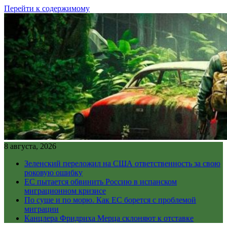
Перейти к содержимому
8 августа, 2026
Зеленский переложил на США ответственность за свою
роковую ошибку
ЕС пытается обвинить Россию в испанском
миграционном кризисе
По суше и по морю. Как ЕС борется с проблемой
миграции
Канцлера Фридриха Мерца склоняют к отставке