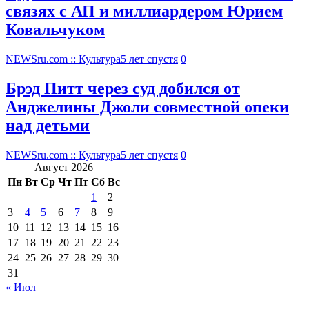
связях с АП и миллиардером Юрием
Ковальчуком
NEWSru.com :: Культура
5 лет спустя
0
Брэд Питт через суд добился от
Анджелины Джоли совместной опеки
над детьми
NEWSru.com :: Культура
5 лет спустя
0
Август 2026
Пн
Вт
Ср
Чт
Пт
Сб
Вс
1
2
3
4
5
6
7
8
9
10
11
12
13
14
15
16
17
18
19
20
21
22
23
24
25
26
27
28
29
30
31
« Июл