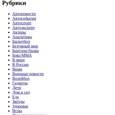
Рубрики
Автоновости
Автособытия
Автоспорт
Автоэксперт
Актеры
Аналитика
Баскетбол
Безумный мир
Биатлон/Лыжи
Бокс/MMA
В мире
В России
Вещи
Военные новости
Волейбол
Гаджеты
Дети
Дом и сад
Еда
Звёзды
Здоровье
Игры