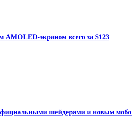
ым AMOLED-экраном всего за $123
 официальными шейдерами и новым моб