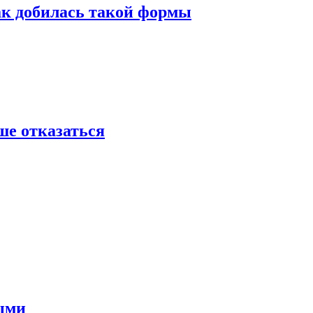
ак добилась такой формы
ше отказаться
ными