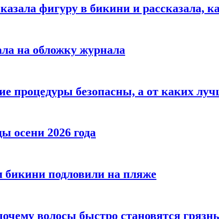
азала фигуру в бикини и рассказала, к
ала на обложку журнала
ие процедуры безопасны, а от каких луч
ы осени 2026 года
 бикини подловили на пляже
 почему волосы быстро становятся гряз