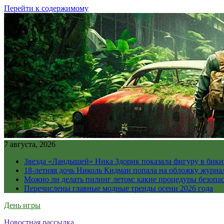
Перейти к содержимому
7 августа, 2026
Звезда «Ландышей» Ника Здорик показала фигуру в бикин
18-летняя дочь Николь Кидман попала на обложку журна
Можно ли делать пилинг летом: какие процедуры безопасн
Перечислены главные модные тренды осени 2026 года
День игры
Новостная рассылка