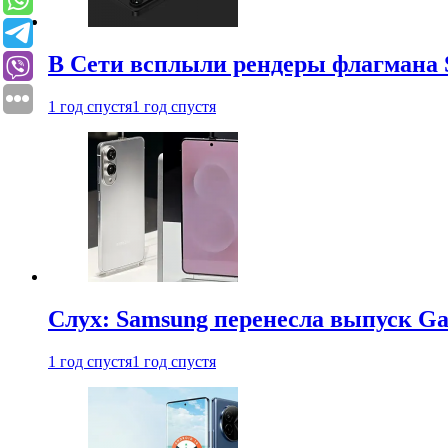
В Сети всплыли рендеры флагмана S
1 год спустя
1 год спустя
Слух: Samsung перенесла выпуск Gal
1 год спустя
1 год спустя