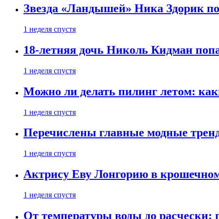
Звезда «Ландышей» Ника Здорик пок
1 неделя спустя
18-летняя дочь Николь Кидман поп
1 неделя спустя
Можно ли делать пилинг летом: как
1 неделя спустя
Перечислены главные модные тренд
1 неделя спустя
Актрису Еву Лонгорию в крошечном
1 неделя спустя
От температуры воды до расчески: