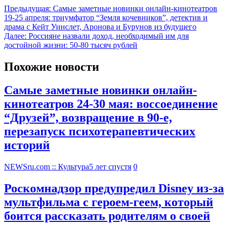
Предыдущая:
Самые заметные новинки онлайн-кинотеатров
19-25 апреля: триумфатор “Земля кочевников”, детектив и
драма с Кейт Уинслет, Аронова и Бурунов из будущего
Далее:
Россияне назвали доход, необходимый им для
достойной жизни: 50-80 тысяч рублей
Похожие новости
Самые заметные новинки онлайн-
кинотеатров 24-30 мая: воссоединение
“Друзей”, возвращение в 90-е,
перезапуск психотерапевтических
историй
NEWSru.com :: Культура
5 лет спустя
0
Роскомнадзор предупредил Disney из-за
мультфильма c героем-геем, который
боится рассказать родителям о своей