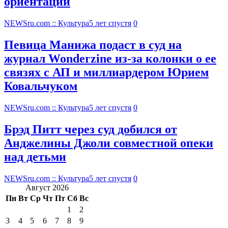
ориентации
NEWSru.com :: Культура
5 лет спустя
0
Певица Манижа подаст в суд на
журнал Wonderzine из-за колонки о ее
связях с АП и миллиардером Юрием
Ковальчуком
NEWSru.com :: Культура
5 лет спустя
0
Брэд Питт через суд добился от
Анджелины Джоли совместной опеки
над детьми
NEWSru.com :: Культура
5 лет спустя
0
Август 2026
Пн
Вт
Ср
Чт
Пт
Сб
Вс
1
2
3
4
5
6
7
8
9