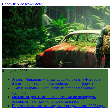
Перейти к содержимому
6 августа, 2026
Звезда «Ландышей» Ника Здорик показала фигуру в
бикини и рассказала, как добилась такой формы
18-летняя дочь Николь Кидман попала на обложку
журнала
Можно ли делать пилинг летом: какие процедуры
безопасны, а от каких лучше отказаться
Перечислены главные модные тренды осени 2026 года