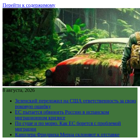
Перейти к содержимому
8 августа, 2026
Зеленский переложил на США ответственность за свою
роковую ошибку
ЕС пытается обвинить Россию в испанском
миграционном кризисе
По суше и по морю. Как ЕС борется с проблемой
миграции
Канцлера Фридриха Мерца склоняют к отставке