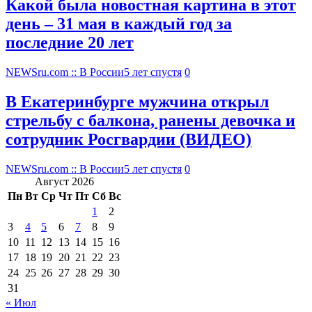
Какой была новостная картина в этот
день – 31 мая в каждый год за
последние 20 лет
NEWSru.com :: В России
5 лет спустя
0
В Екатеринбурге мужчина открыл
стрельбу с балкона, ранены девочка и
сотрудник Росгвардии (ВИДЕО)
NEWSru.com :: В России
5 лет спустя
0
Август 2026
Пн
Вт
Ср
Чт
Пт
Сб
Вс
1
2
3
4
5
6
7
8
9
10
11
12
13
14
15
16
17
18
19
20
21
22
23
24
25
26
27
28
29
30
31
« Июл