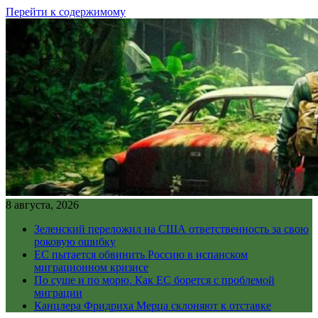
Перейти к содержимому
8 августа, 2026
Зеленский переложил на США ответственность за свою
роковую ошибку
ЕС пытается обвинить Россию в испанском
миграционном кризисе
По суше и по морю. Как ЕС борется с проблемой
миграции
Канцлера Фридриха Мерца склоняют к отставке