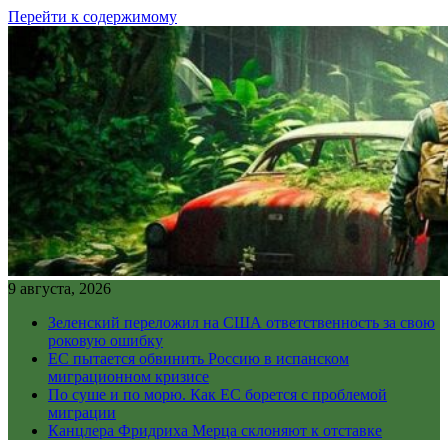
Перейти к содержимому
9 августа, 2026
Зеленский переложил на США ответственность за свою
роковую ошибку
ЕС пытается обвинить Россию в испанском
миграционном кризисе
По суше и по морю. Как ЕС борется с проблемой
миграции
Канцлера Фридриха Мерца склоняют к отставке