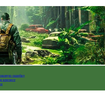
роковую ошибку
м кризисе
ии