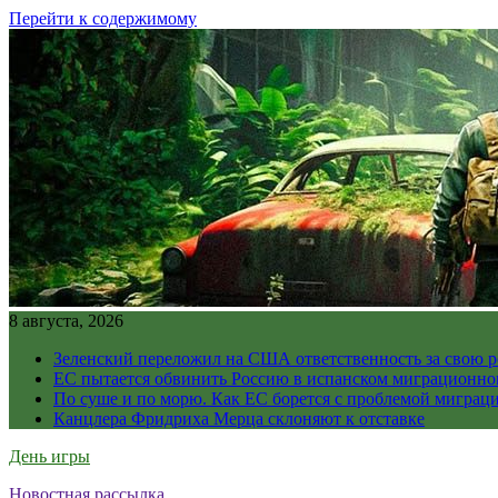
Перейти к содержимому
8 августа, 2026
Зеленский переложил на США ответственность за свою 
ЕС пытается обвинить Россию в испанском миграционно
По суше и по морю. Как ЕС борется с проблемой миграц
Канцлера Фридриха Мерца склоняют к отставке
День игры
Новостная рассылка