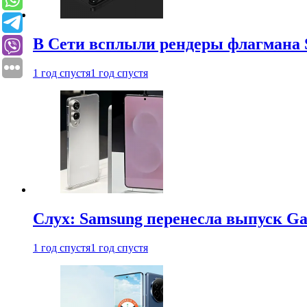
В Сети всплыли рендеры флагмана S
1 год спустя
1 год спустя
Слух: Samsung перенесла выпуск Gal
1 год спустя
1 год спустя