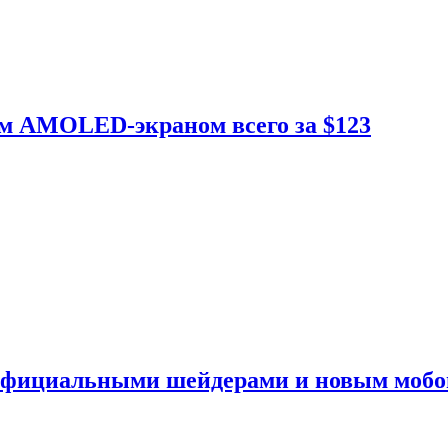
ым AMOLED-экраном всего за $123
 официальными шейдерами и новым моб