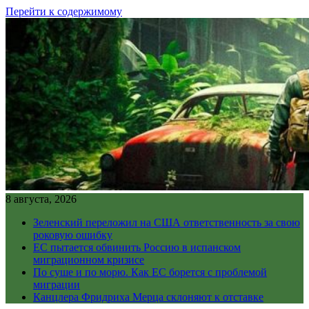
Перейти к содержимому
8 августа, 2026
Зеленский переложил на США ответственность за свою
роковую ошибку
ЕС пытается обвинить Россию в испанском
миграционном кризисе
По суше и по морю. Как ЕС борется с проблемой
миграции
Канцлера Фридриха Мерца склоняют к отставке