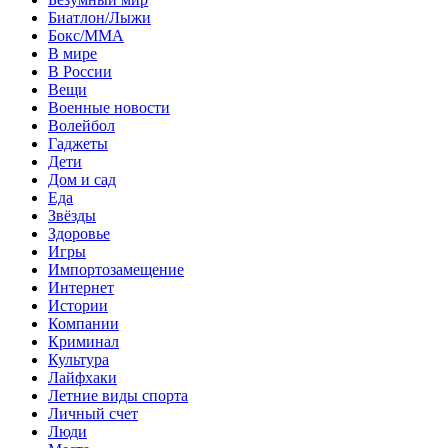
Биатлон/Лыжи
Бокс/MMA
В мире
В России
Вещи
Военные новости
Волейбол
Гаджеты
Дети
Дом и сад
Еда
Звёзды
Здоровье
Игры
Импортозамещение
Интернет
Истории
Компании
Криминал
Культура
Лайфхаки
Летние виды спорта
Личный счет
Люди