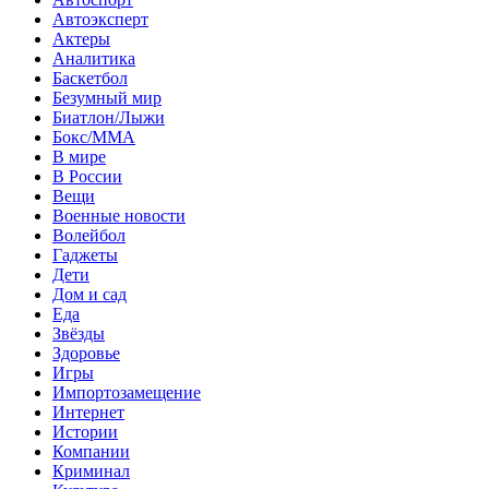
Автоэксперт
Актеры
Аналитика
Баскетбол
Безумный мир
Биатлон/Лыжи
Бокс/MMA
В мире
В России
Вещи
Военные новости
Волейбол
Гаджеты
Дети
Дом и сад
Еда
Звёзды
Здоровье
Игры
Импортозамещение
Интернет
Истории
Компании
Криминал