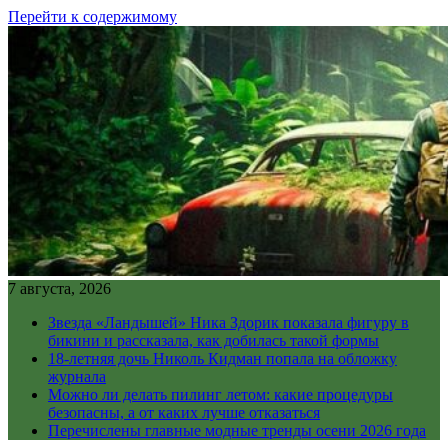
Перейти к содержимому
7 августа, 2026
Звезда «Ландышей» Ника Здорик показала фигуру в
бикини и рассказала, как добилась такой формы
18-летняя дочь Николь Кидман попала на обложку
журнала
Можно ли делать пилинг летом: какие процедуры
безопасны, а от каких лучше отказаться
Перечислены главные модные тренды осени 2026 года