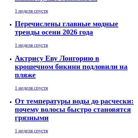
1 неделя спустя
Перечислены главные модные
тренды осени 2026 года
1 неделя спустя
Актрису Еву Лонгорию в
крошечном бикини подловили на
пляже
1 неделя спустя
От температуры воды до расчески:
почему волосы быстро становятся
грязными
1 неделя спустя