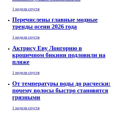
1 неделя спустя
Перечислены главные модные
тренды осени 2026 года
1 неделя спустя
Актрису Еву Лонгорию в
крошечном бикини подловили на
пляже
1 неделя спустя
От температуры воды до расчески:
почему волосы быстро становятся
грязными
1 неделя спустя