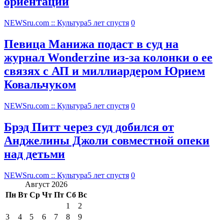
ориентации
NEWSru.com :: Культура
5 лет спустя
0
Певица Манижа подаст в суд на
журнал Wonderzine из-за колонки о ее
связях с АП и миллиардером Юрием
Ковальчуком
NEWSru.com :: Культура
5 лет спустя
0
Брэд Питт через суд добился от
Анджелины Джоли совместной опеки
над детьми
NEWSru.com :: Культура
5 лет спустя
0
Август 2026
Пн
Вт
Ср
Чт
Пт
Сб
Вс
1
2
3
4
5
6
7
8
9