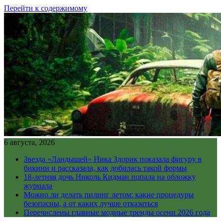
Перейти к содержимому
6 августа, 2026
Звезда «Ландышей» Ника Здорик показала фигуру в
бикини и рассказала, как добилась такой формы
18-летняя дочь Николь Кидман попала на обложку
журнала
Можно ли делать пилинг летом: какие процедуры
безопасны, а от каких лучше отказаться
Перечислены главные модные тренды осени 2026 года