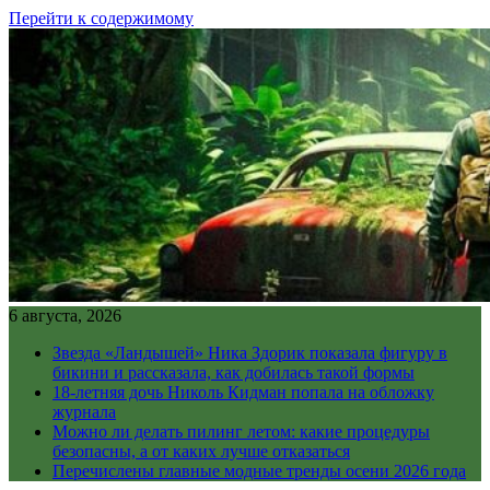
Перейти к содержимому
6 августа, 2026
Звезда «Ландышей» Ника Здорик показала фигуру в
бикини и рассказала, как добилась такой формы
18-летняя дочь Николь Кидман попала на обложку
журнала
Можно ли делать пилинг летом: какие процедуры
безопасны, а от каких лучше отказаться
Перечислены главные модные тренды осени 2026 года