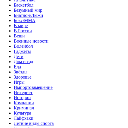
Баскетбол
Безумный мир
Биатлон/Лыжи
Бокс/MMA
В мире
В России
Вещи
Военные новости
Волейбол
Гаджеты
Дети
Дом и сад
Еда
Звёзды
Здоровье
Игры
Импортозамещение
Интернет
Истории
Компании
Криминал
Культура
Лайфхаки
Летние виды спорта