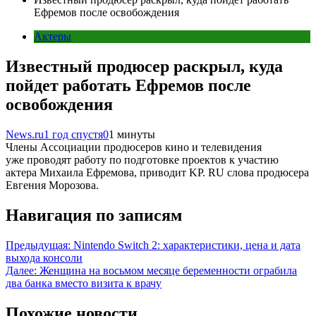
Ефремов после освобождения
Актеры
Известный продюсер раскрыл, куда
пойдет работать Ефремов после
освобождения
News.ru
1 год спустя
0
1 минуты
Члены Ассоциации продюсеров кино и телевидения
уже проводят работу по подготовке проектов к участию
актера Михаила Ефремова, приводит KP. RU слова продюсера
Евгения Морозова.
Навигация по записям
Предыдущая:
Nintendo Switch 2: характеристики, цена и дата
выхода консоли
Далее:
Женщина на восьмом месяце беременности ограбила
два банка вместо визита к врачу
Похожие новости