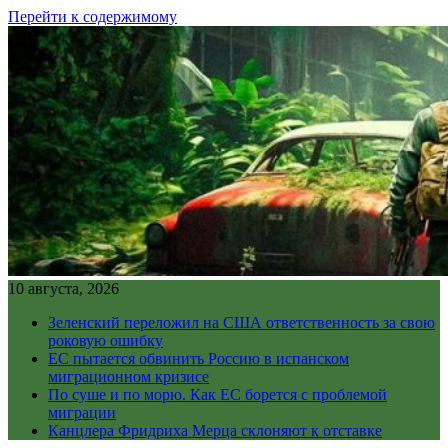
Перейти к содержимому
10 августа, 2026
Зеленский переложил на США ответственность за свою
роковую ошибку
ЕС пытается обвинить Россию в испанском
миграционном кризисе
По суше и по морю. Как ЕС борется с проблемой
миграции
Канцлера Фридриха Мерца склоняют к отставке