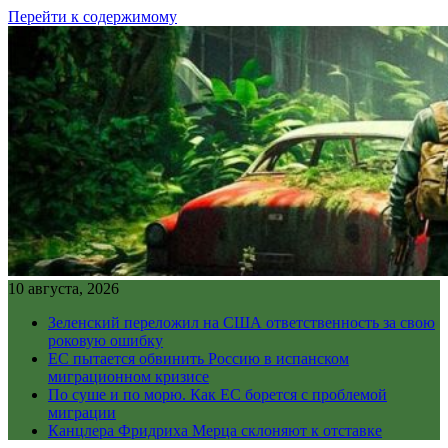
Перейти к содержимому
10 августа, 2026
Зеленский переложил на США ответственность за свою
роковую ошибку
ЕС пытается обвинить Россию в испанском
миграционном кризисе
По суше и по морю. Как ЕС борется с проблемой
миграции
Канцлера Фридриха Мерца склоняют к отставке