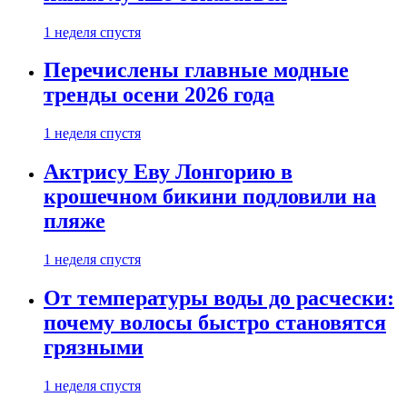
1 неделя спустя
Перечислены главные модные
тренды осени 2026 года
1 неделя спустя
Актрису Еву Лонгорию в
крошечном бикини подловили на
пляже
1 неделя спустя
От температуры воды до расчески:
почему волосы быстро становятся
грязными
1 неделя спустя