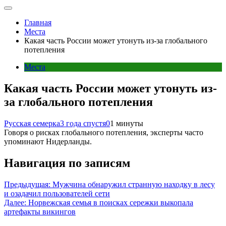
Главная
Места
Какая часть России может утонуть из-за глобального
потепления
Места
Какая часть России может утонуть из-
за глобального потепления
Русская семерка
3 года спустя
0
1 минуты
Говоря о рисках глобального потепления, эксперты часто
упоминают Нидерланды.
Навигация по записям
Предыдущая:
Мужчина обнаружил странную находку в лесу
и озадачил пользователей сети
Далее:
Норвежская семья в поисках сережки выкопала
артефакты викингов