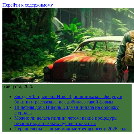
Перейти к содержимому
6 августа, 2026
Звезда «Ландышей» Ника Здорик показала фигуру в
бикини и рассказала, как добилась такой формы
18-летняя дочь Николь Кидман попала на обложку
журнала
Можно ли делать пилинг летом: какие процедуры
безопасны, а от каких лучше отказаться
Перечислены главные модные тренды осени 2026 года