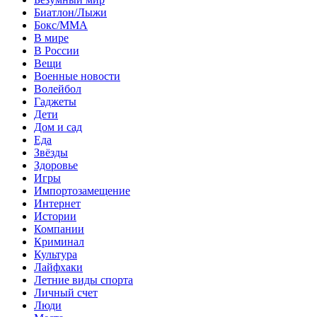
Биатлон/Лыжи
Бокс/MMA
В мире
В России
Вещи
Военные новости
Волейбол
Гаджеты
Дети
Дом и сад
Еда
Звёзды
Здоровье
Игры
Импортозамещение
Интернет
Истории
Компании
Криминал
Культура
Лайфхаки
Летние виды спорта
Личный счет
Люди