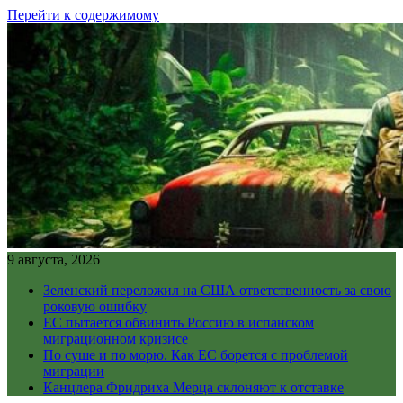
Перейти к содержимому
9 августа, 2026
Зеленский переложил на США ответственность за свою
роковую ошибку
ЕС пытается обвинить Россию в испанском
миграционном кризисе
По суше и по морю. Как ЕС борется с проблемой
миграции
Канцлера Фридриха Мерца склоняют к отставке