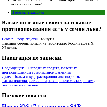
есть у семян льна?
Народная медицина
Какие полезные свойства и какие
противопоказания есть у семян льна?
Lenta.ru
3 года спустя
0
1 минуты
Льняные семена попали на территорию России еще в X–
XI веках.
Навигация по записям
Предыдущая:
10 народных средств, полезных
при повышенном артериальном давлении
Далее:
Польза и вред расторопши для здоровья.
Так ли полезна расторопша, как принято считать, и кому
она противопоказана?
Похожие новости
Новая iOS 17.1 уменьшит SAR-