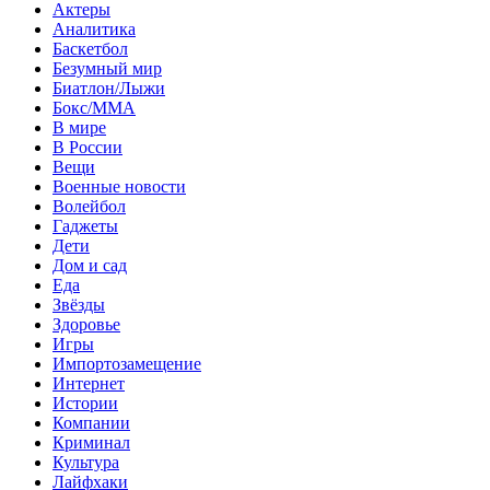
Актеры
Аналитика
Баскетбол
Безумный мир
Биатлон/Лыжи
Бокс/MMA
В мире
В России
Вещи
Военные новости
Волейбол
Гаджеты
Дети
Дом и сад
Еда
Звёзды
Здоровье
Игры
Импортозамещение
Интернет
Истории
Компании
Криминал
Культура
Лайфхаки