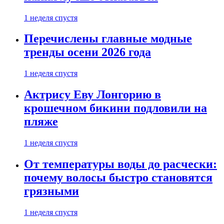
1 неделя спустя
Перечислены главные модные
тренды осени 2026 года
1 неделя спустя
Актрису Еву Лонгорию в
крошечном бикини подловили на
пляже
1 неделя спустя
От температуры воды до расчески:
почему волосы быстро становятся
грязными
1 неделя спустя