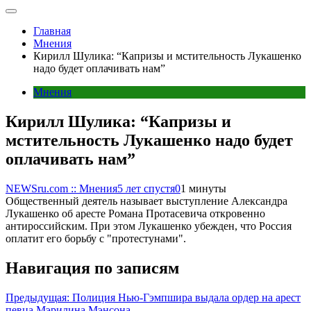
Главная
Мнения
Кирилл Шулика: “Капризы и мстительность Лукашенко
надо будет оплачивать нам”
Мнения
Кирилл Шулика: “Капризы и
мстительность Лукашенко надо будет
оплачивать нам”
NEWSru.com :: Мнения
5 лет спустя
0
1 минуты
Общественный деятель называет выступление Александра
Лукашенко об аресте Романа Протасевича откровенно
антироссийским. При этом Лукашенко убежден, что Россия
оплатит его борьбу с "протестунами".
Навигация по записям
Предыдущая:
Полиция Нью-Гэмпшира выдала ордер на арест
певца Мэрилина Мэнсона