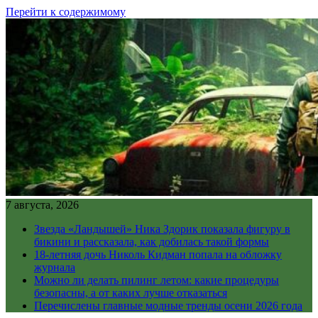
Перейти к содержимому
7 августа, 2026
Звезда «Ландышей» Ника Здорик показала фигуру в
бикини и рассказала, как добилась такой формы
18-летняя дочь Николь Кидман попала на обложку
журнала
Можно ли делать пилинг летом: какие процедуры
безопасны, а от каких лучше отказаться
Перечислены главные модные тренды осени 2026 года