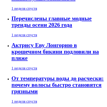
1 неделя спустя
Перечислены главные модные
тренды осени 2026 года
1 неделя спустя
Актрису Еву Лонгорию в
крошечном бикини подловили на
пляже
1 неделя спустя
От температуры воды до расчески:
почему волосы быстро становятся
грязными
1 неделя спустя