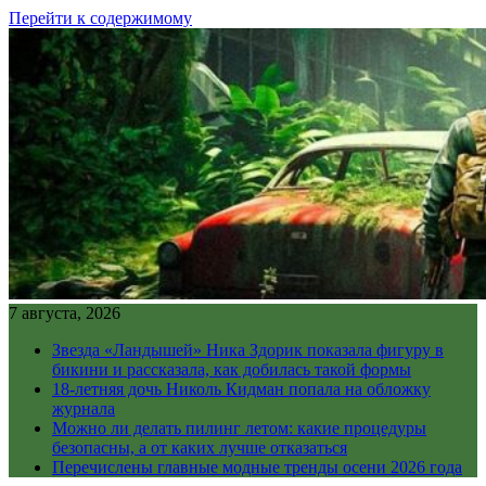
Перейти к содержимому
7 августа, 2026
Звезда «Ландышей» Ника Здорик показала фигуру в
бикини и рассказала, как добилась такой формы
18-летняя дочь Николь Кидман попала на обложку
журнала
Можно ли делать пилинг летом: какие процедуры
безопасны, а от каких лучше отказаться
Перечислены главные модные тренды осени 2026 года