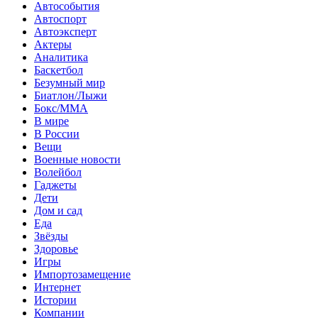
Автособытия
Автоспорт
Автоэксперт
Актеры
Аналитика
Баскетбол
Безумный мир
Биатлон/Лыжи
Бокс/MMA
В мире
В России
Вещи
Военные новости
Волейбол
Гаджеты
Дети
Дом и сад
Еда
Звёзды
Здоровье
Игры
Импортозамещение
Интернет
Истории
Компании